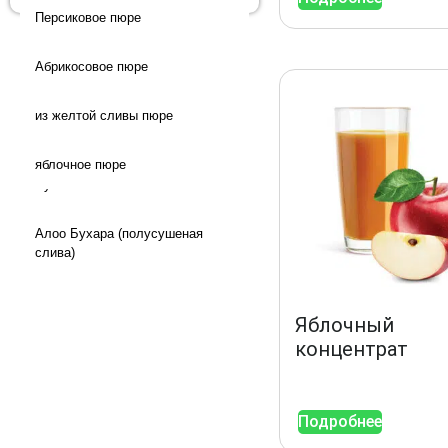
Персиковое пюре
Кашмари зеленый изюм
Натуральная финиковая
Сушеная груша
Ядро фисташки (красное)
паста
Абрикосовое пюре
Сушеный апельсин
Фисташки Фандоги Круглый
Натуральная финиковая
паста с подогревом
из желтой сливы пюре
Сушеный абрикос
Нарезанные / нарезанные
яблочное пюре
кубиками финики
Сушеная слива
Алоо Бухара (полусушеная
слива)
Яблочный
концентрат
Подробнее