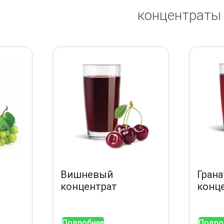
концентраты
Вишневый
Гран
концентрат
конц
Подробнее
Подро