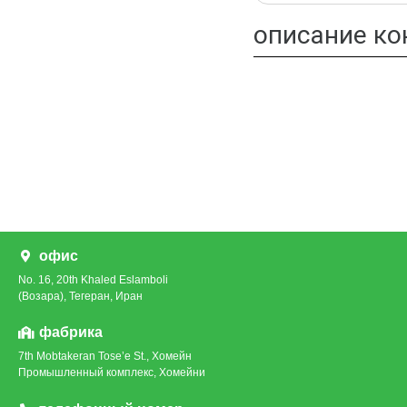
описание ко
офис
No. 16, 20th Khaled Eslamboli
(Возара), Тегеран, Иран
фабрика
7th Mobtakeran Tose’e St., Хомейн
Промышленный комплекс, Хомейни