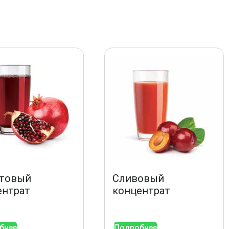
атовый
Сливовый
ентрат
концентрат
бнее
Подробнее