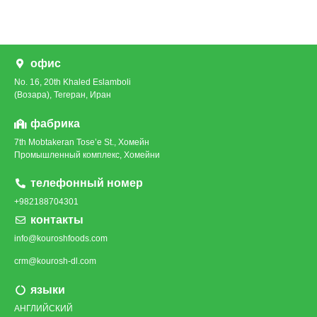
офис
No. 16, 20th Khaled Eslamboli
(Возара), Тегеран, Иран
фабрика
7th Mobtakeran Tose’e St., Хомейн
Промышленный комплекс, Хомейни
телефонный номер
+982188704301
контакты
info@kouroshfoods.com
crm@kourosh-dl.com
языки
АНГЛИЙСКИЙ