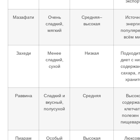
экспор
Мазафати
Очень
Средняя–
Источн
сладкий,
высокая
энерги
мягкий
популяре
всём м
Захеди
Менее
Низкая
Подходит
сладкий,
диет с н
сухой
содержа
сахара, 
хранит
Раввина
Сладкий и
Средняя
Высок
вкусный,
содержа
полусухой
клетчат
полезен
пищевар
Пиарам
Особый
Высокая
Люксов