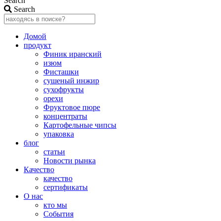
Search
Search
Домой
продукт
Финик иранский
изюм
Фисташки
сушеный инжир
сухофрукты
орехи
Фруктовое пюре
концентраты
Картофельные чипсы
упаковка
блог
статьи
Новости рынка
Качество
качество
сертификаты
О нас
кто мы
События