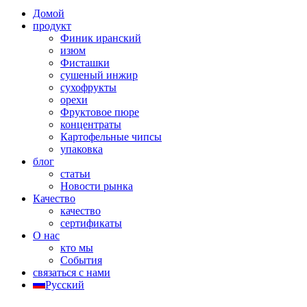
Домой
продукт
Финик иранский
изюм
Фисташки
сушеный инжир
сухофрукты
орехи
Фруктовое пюре
концентраты
Картофельные чипсы
упаковка
блог
статьи
Новости рынка
Качество
качество
сертификаты
О нас
кто мы
События
связаться с нами
Русский