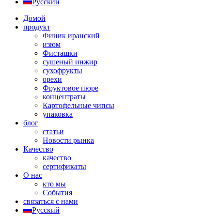
Русский
Домой
продукт
Финик иранский
изюм
Фисташки
сушеный инжир
сухофрукты
орехи
Фруктовое пюре
концентраты
Картофельные чипсы
упаковка
блог
статьи
Новости рынка
Качество
качество
сертификаты
О нас
кто мы
События
связаться с нами
Русский