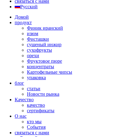
связаться с нами
Русский
Домой
продукт
Финик иранский
изюм
Фисташки
сушеный инжир
сухофрукты
орехи
Фруктовое пюре
концентраты
Картофельные чипсы
упаковка
блог
статьи
Новости рынка
Качество
качество
сертификаты
О нас
кто мы
События
связаться с нами