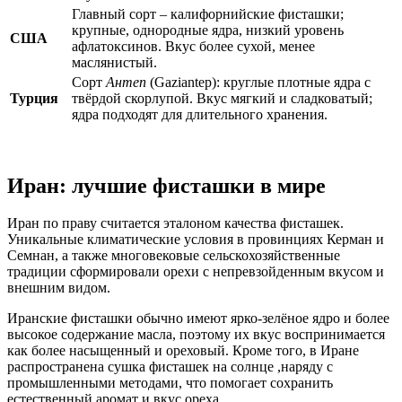
Главный сорт – калифорнийские фисташки;
крупные, однородные ядра, низкий уровень
США
афлатоксинов. Вкус более сухой, менее
маслянистый.
Сорт
Антеп
(Gaziantep): круглые плотные ядра с
Турция
твёрдой скорлупой. Вкус мягкий и сладковатый;
ядра подходят для длительного хранения.
Иран
:
лучшие фисташки в мире
Иран по праву считается эталоном качества фисташек.
Уникальные климатические условия в провинциях Керман и
Семнан, а также многовековые сельскохозяйственные
традиции сформировали орехи с непревзойденным вкусом и
внешним видом.
Иранские фисташки обычно имеют ярко‑зелёное ядро и более
высокое содержание масла, поэтому их вкус воспринимается
как более насыщенный и ореховый. Кроме того, в Иране
распространена сушка фисташек на солнце ,наряду с
промышленными методами, что помогает сохранить
естественный аромат и вкус ореха.