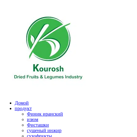
Перейти
к
содержимому
Домой
продукт
Финик иранский
изюм
Фисташки
сушеный инжир
сухофрукты