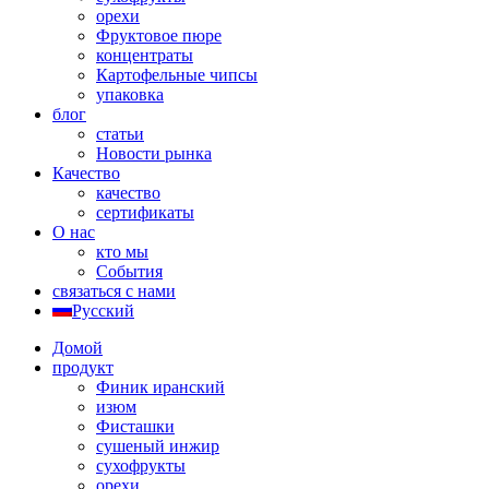
орехи
Фруктовое пюре
концентраты
Картофельные чипсы
упаковка
блог
статьи
Новости рынка
Качество
качество
сертификаты
О нас
кто мы
События
связаться с нами
Русский
Домой
продукт
Финик иранский
изюм
Фисташки
сушеный инжир
сухофрукты
орехи