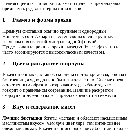
Нельзя оценить фисташки только по цене – у премиальных
орехов есть ряд характерных признаков:
1.
Размер и форма орехов
Премиум-фисташки обычно крупные и однородные.
Например, сорт Акбари известен своим очень крупным
размером и вытянутой миндалевидной формой.
Продолговатые, ровные орехи выглядят более эффектно и
часто ассоциируются с высококлассным качеством.
2.
Цвет и раскрытие скорлупы
У качественных фисташек скорлупа светло-кремовая, ровная и
без трещин, а ядро должно быть ярко-зелёным. Спелые орехи
естественным образом раскрываются (улыбаются), что
говорит о правильном созревании. Наличие раскрытой
скорлупы и зелёного ядра – признак зрелости и свежести.
3.
Вкус и содержание масел
Лучшие фисташки
богаты маслами и обладают насыщенным
маслянистым вкусом. Чем ярче цвет ядра, тем интенсивнее
ореховый аромат. У качественного ореха вкус богатый и долго