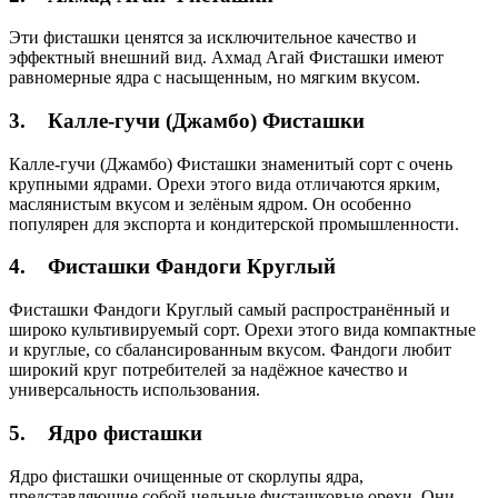
Эти фисташки ценятся за исключительное качество и
эффектный внешний вид. Ахмад Агай Фисташки имеют
равномерные ядра с насыщенным, но мягким вкусом.
3.
Калле-гучи (Джамбо) Фисташки
Калле-гучи (Джамбо) Фисташки знаменитый сорт с очень
крупными ядрами. Орехи этого вида отличаются ярким,
маслянистым вкусом и зелёным ядром. Он особенно
популярен для экспорта и кондитерской промышленности.
4.
Фисташки Фандоги Круглый
Фисташки Фандоги Круглый самый распространённый и
широко культивируемый сорт. Орехи этого вида компактные
и круглые, со сбалансированным вкусом. Фандоги любит
широкий круг потребителей за надёжное качество и
универсальность использования.
5.
Ядро фисташки
Ядро фисташки очищенные от скорлупы ядра,
представляющие собой цельные фисташковые орехи. Они