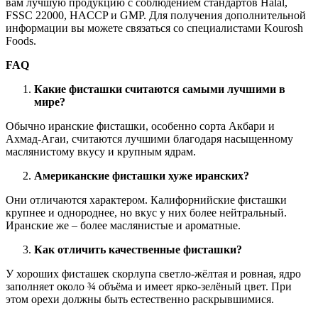
вам лучшую продукцию с соблюдением стандартов Halal,
FSSC 22000, HACCP и GMP. Для получения дополнительной
информации вы можете связаться со специалистами Kourosh
Foods.
FAQ
Какие фисташки считаются самыми лучшими в
мире
?
Обычно иранские фисташки, особенно сорта Акбари и
Ахмад-Агаи, считаются лучшими благодаря насыщенному
маслянистому вкусу и крупным ядрам.
Американские фисташки хуже иранских
?
Они отличаются характером. Калифорнийские фисташки
крупнее и однороднее, но вкус у них более нейтральный.
Иранские же – более маслянистые и ароматные.
Как отличить качественные фисташки
?
У хороших фисташек скорлупа светло-жёлтая и ровная, ядро
заполняет около ¾ объёма и имеет ярко-зелёный цвет. При
этом орехи должны быть естественно раскрывшимися.