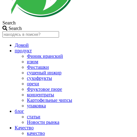
Search
Search
Домой
продукт
Финик иранский
изюм
Фисташки
сушеный инжир
сухофрукты
орехи
Фруктовое пюре
концентраты
Картофельные чипсы
упаковка
блог
статьи
Новости рынка
Качество
качество