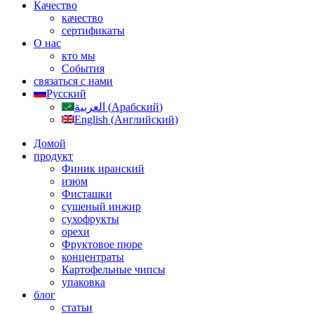
Качество
качество
сертификаты
О нас
кто мы
События
связаться с нами
Русский
العربية
(
Арабский
)
English
(
Английский
)
Домой
продукт
Финик иранский
изюм
Фисташки
сушеный инжир
сухофрукты
орехи
Фруктовое пюре
концентраты
Картофельные чипсы
упаковка
блог
статьи