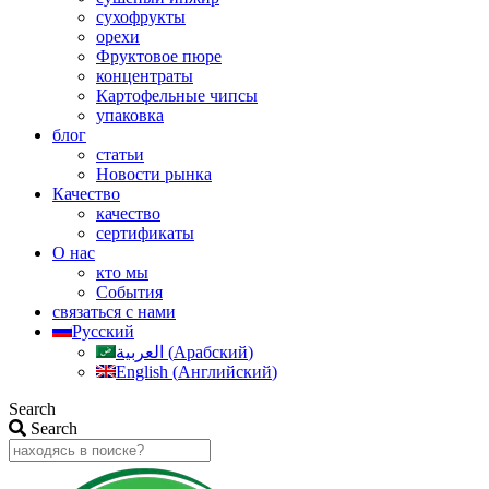
сухофрукты
орехи
Фруктовое пюре
концентраты
Картофельные чипсы
упаковка
блог
статьи
Новости рынка
Качество
качество
сертификаты
О нас
кто мы
События
связаться с нами
Русский
العربية
(
Арабский
)
English
(
Английский
)
Search
Search