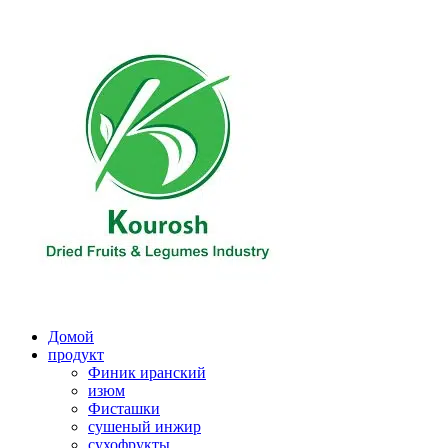
Перейти
к
содержимому
Домой
продукт
Финик иранский
изюм
Фисташки
сушеный инжир
сухофрукты