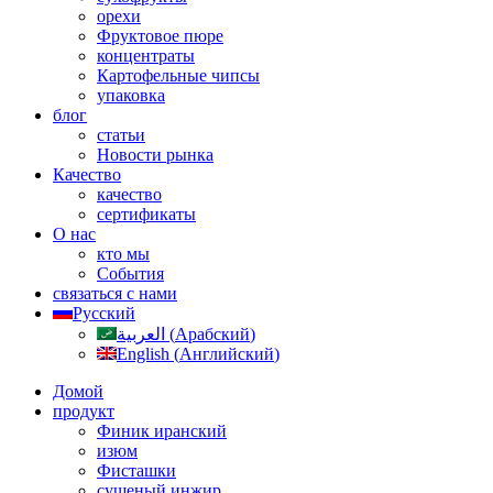
орехи
Фруктовое пюре
концентраты
Картофельные чипсы
упаковка
блог
статьи
Новости рынка
Качество
качество
сертификаты
О нас
кто мы
События
связаться с нами
Русский
العربية
(
Арабский
)
English
(
Английский
)
Домой
продукт
Финик иранский
изюм
Фисташки
сушеный инжир