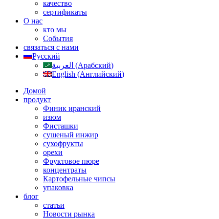
качество
сертификаты
О нас
кто мы
События
связаться с нами
Русский
العربية
(
Арабский
)
English
(
Английский
)
Домой
продукт
Финик иранский
изюм
Фисташки
сушеный инжир
сухофрукты
орехи
Фруктовое пюре
концентраты
Картофельные чипсы
упаковка
блог
статьи
Новости рынка