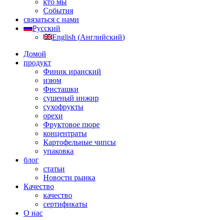
кто мы
События
связаться с нами
Русский
English
(
Английский
)
Домой
продукт
Финик иранский
изюм
Фисташки
сушеный инжир
сухофрукты
орехи
Фруктовое пюре
концентраты
Картофельные чипсы
упаковка
блог
статьи
Новости рынка
Качество
качество
сертификаты
О нас