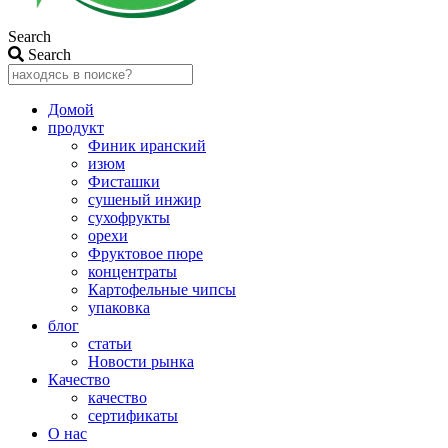
Search
Search
Домой
продукт
Финик иранский
изюм
Фисташки
сушеный инжир
сухофрукты
орехи
Фруктовое пюре
концентраты
Картофельные чипсы
упаковка
блог
статьи
Новости рынка
Качество
качество
сертификаты
О нас