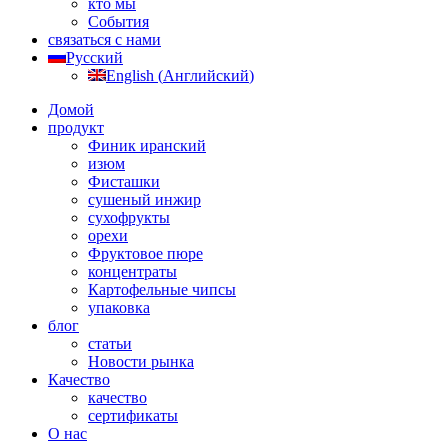
кто мы
События
связаться с нами
Русский
English
(
Английский
)
Домой
продукт
Финик иранский
изюм
Фисташки
сушеный инжир
сухофрукты
орехи
Фруктовое пюре
концентраты
Картофельные чипсы
упаковка
блог
статьи
Новости рынка
Качество
качество
сертификаты
О нас