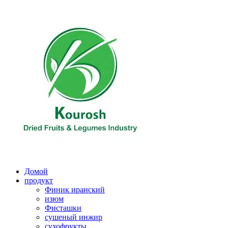
Перейти
к
содержимому
Домой
продукт
Финик иранский
изюм
Фисташки
сушеный инжир
сухофрукты