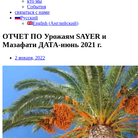
кто мы
События
связаться с нами
Русский
English
(
Английский
)
ОТЧЕТ ПО Урожаям SAYER и
Мазафати ДАТА-июнь 2021 г.
2 января, 2022