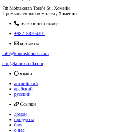
7th Mobtakeran Tose’e St., Хомейн
Промышленный комплекс, Хомейни
телефонный номер
+982188704301
контакты
info@kouroshfoods.com
crm@kourosh-dl.com
языки
английский
арабский
русский
Ссылки
домой
продукты
блог
о нас