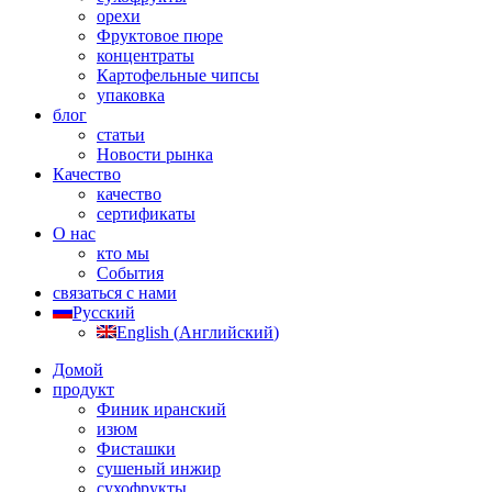
орехи
Фруктовое пюре
концентраты
Картофельные чипсы
упаковка
блог
статьи
Новости рынка
Качество
качество
сертификаты
О нас
кто мы
События
связаться с нами
Русский
English
(
Английский
)
Домой
продукт
Финик иранский
изюм
Фисташки
сушеный инжир
сухофрукты