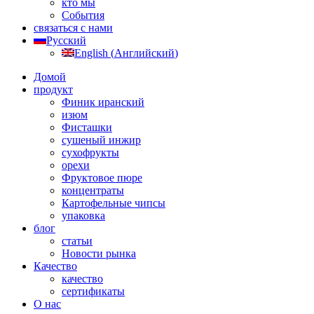
кто мы
События
связаться с нами
Русский
English
(
Английский
)
Домой
продукт
Финик иранский
изюм
Фисташки
сушеный инжир
сухофрукты
орехи
Фруктовое пюре
концентраты
Картофельные чипсы
упаковка
блог
статьи
Новости рынка
Качество
качество
сертификаты
О нас