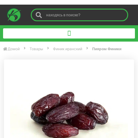
Домой
Товары
Финик иранский
Пияром Финики