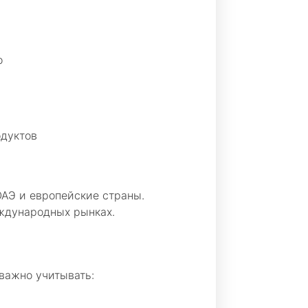
о
одуктов
ОАЭ и европейские страны.
ждународных рынках.
важно учитывать: