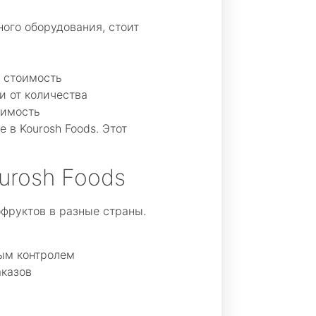
ого оборудования, стоит
т стоимость
и от количества
оимость
 в Kourosh Foods. Этот
urosh Foods
офруктов в разные страны.
ым контролем
аказов