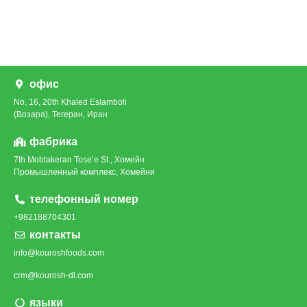
офис
No. 16, 20th Khaled Eslamboli
(Возара), Тегеран, Иран
фабрика
7th Mobtakeran Tose’e St., Хомейн
Промышленный комплекс, Хомейни
телефонный номер
+982188704301
контакты
info@kouroshfoods.com
crm@kourosh-dl.com
языки