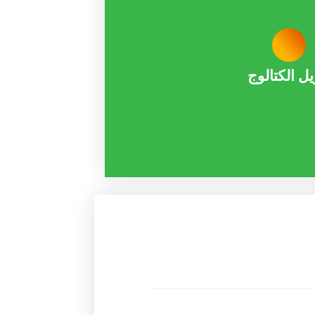
یل الکتالوج