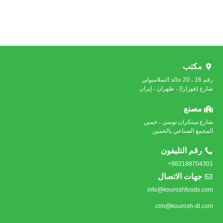
مكتب
رقم 16 ، 20 خالد السلامبولي
شارع (فوزارا) ، طهران ، إيران
مصنع
شارع مبتكران توسي ، خمين
المجمع الصناعي بالخمين
رقم التليفون
982188704301+
جهات الاتصال
info@kouroshfoods.com
crm@kourosh-dl.com