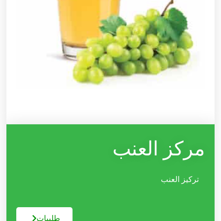
مرکز العنب
تركيز العنب
طلبیات