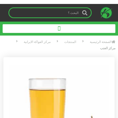
الصفحة الرئیسیة
المنتجات
مرکز الفواکة الایرانیة
مرکز العنب