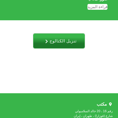
قراءة المزيد
تنزیل الکتالوج
مكتب
رقم 16 ، 20 خالد السلامبولي
شارع (فوزارا) ، طهران ، إيران