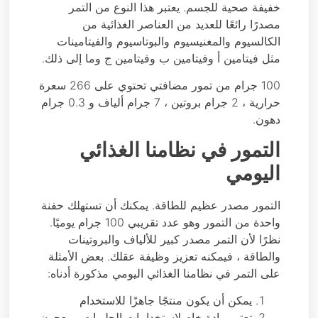
خفيفة صحية للجسم. يعتبر هذا النوع من التمر
مصدرًا رائعًا للعديد من العناصر الغذائية من
الكالسيوم والمغنيسيوم والبوتاسيوم والفيتامينات
مثل فيتامين أ وفيتامين ب وفيتامين ج وما إلى ذلك.
100 جرام من تمور مضافتي تحتوي على 266 سعرة
حرارية ، 2 جرام بروتين ، 7 جرام ألياف و 0.3 جرام
دهون.
التمور في نظامنا الغذائي
اليومي
التمور مصدر عظيم للطاقة. يمكنك أن تستهلك حفنة
واحدة من التمور وهو عدد تقريبي 100 جرام يوميًا.
نظرًا لأن التمر مصدر كبير للألياف والبروتينات
والطاقة ، فيمكنه تعزيز وظيفة عقلك. بعض الأمثلة
على التمر في نظامنا الغذائي اليومي مذكورة أدناه:
يمكن أن يكون منتجًا جاهزًا للاستخدام
تعتبر مادة خام لاستخدامات الحلويات ومعجون