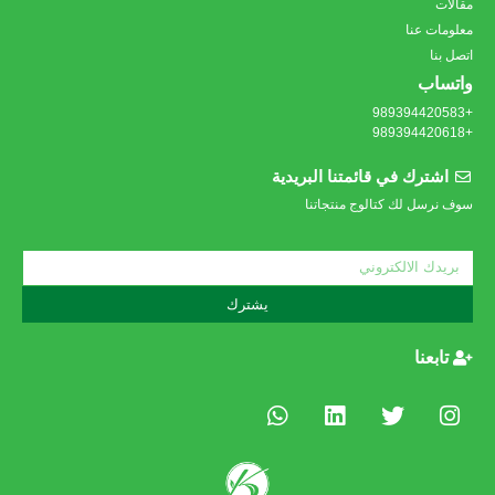
مقالات
معلومات عنا
اتصل بنا
واتساب
+989394420583
+989394420618
اشترك في قائمتنا البريدية
سوف نرسل لك كتالوج منتجاتنا
يشترك
تابعنا