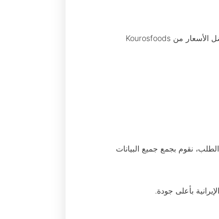
نظرًا للطلب العالي في السوق، يعتمد سعر تمر ساير بشكل رئيسي على نوعه وجودته. احصل على أفضل الأسعار من Kourosfoods
ب، نقوم بجمع جميع البيانات
يرانية بأعلى جودة.