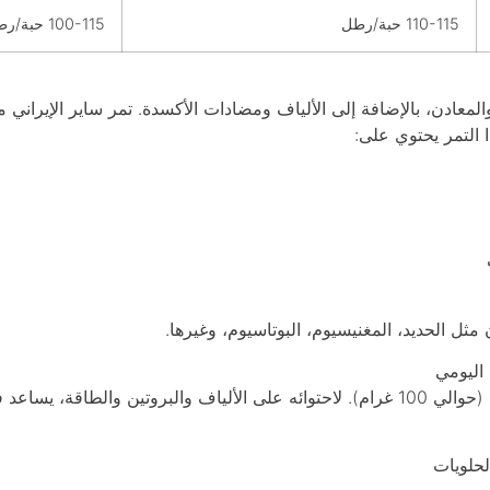
110-115 حبة/رطل
100-115 حبة/رطل
ت والمعادن، بالإضافة إلى الألياف ومضادات الأكسدة. تمر ساير الإيراني 
مثل الحديد، المغنيسيوم، البوتاسيوم، وغيرها.
 اليومي
يمكنك تناول حفنة من التمر يوميًا (حوالي 100 غرام). لاحتوائه على الألياف والبروتي
حلويات