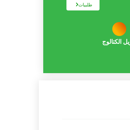
طلبیات
یل الکتالوج