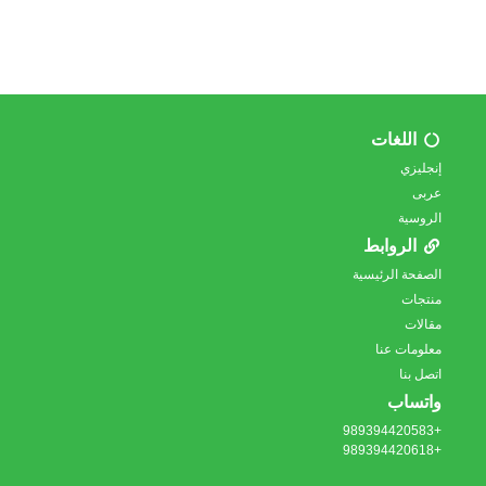
اللغات
إنجليزي
عربى
الروسية
الروابط
الصفحة الرئيسية
منتجات
مقالات
معلومات عنا
اتصل بنا
واتساب
+989394420583
+989394420618