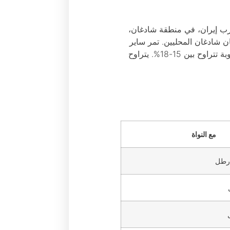
غرب إيران، في منطقة شادغان،
 شادغان المحليين. تمر ساير
الإيراني معروف في العديد من الدول الأوروبية. يتميز تمر ساير بكونه شبه جاف ويحتوي على نسبة رطوبة تتراوح بين 15-18%. يتراوح
مع النواة