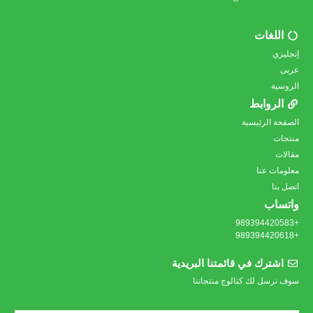
اللغات
إنجليزي
عربى
الروسية
الروابط
الصفحة الرئيسية
منتجات
مقالات
معلومات عنا
اتصل بنا
واتساب
+989394420583
+989394420618
اشترك في قائمتنا البريدية
سوف نرسل لك كتالوج منتجاتنا