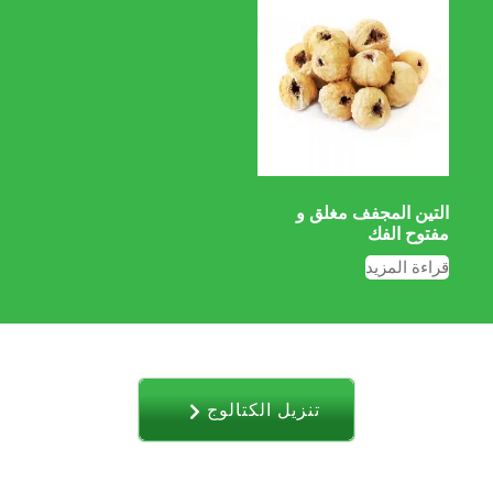
التين المجفف مغلق و
مفتوح الفك
قراءة المزيد
تنزیل الکتالوج