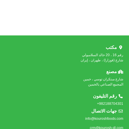
مكتب
رقم 16 ، 20 خالد السلامبولي
شارع (فوزارا) ، طهران ، إيران
مصنع
شارع مبتكران توسي ، خمين
المجمع الصناعي بالخمين
رقم التليفون
982188704301+
جهات الاتصال
info@kouroshfoods.com
crm@kourosh-dl.com