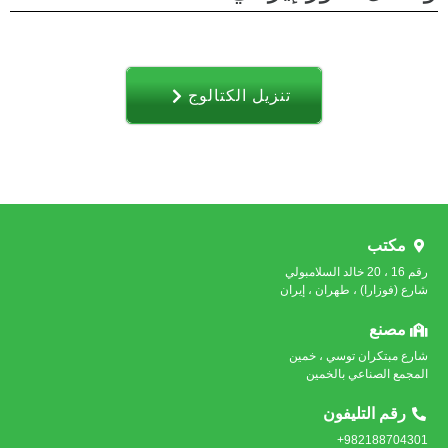
تنزیل الکتالوج
مكتب
رقم 16 ، 20 خالد السلامبولي
شارع (فوزارا) ، طهران ، إيران
مصنع
شارع مبتكران توسي ، خمين
المجمع الصناعي بالخمين
رقم التليفون
982188704301+