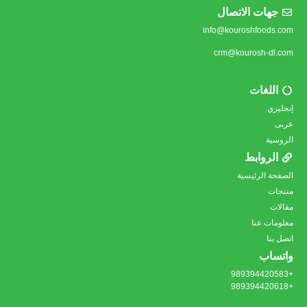
جهات الاتصال
info@kouroshfoods.com
crm@kourosh-dl.com
اللغات
إنجليزي
عربى
الروسية
الروابط
الصفحة الرئيسية
منتجات
مقالات
معلومات عنا
اتصل بنا
واتساب
+989394420583
+989394420618