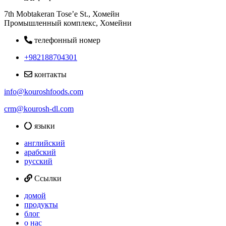
7th Mobtakeran Tose’e St., Хомейн
Промышленный комплекс, Хомейни
телефонный номер
+982188704301
контакты
info@kouroshfoods.com
crm@kourosh-dl.com
языки
английский
арабский
русский
Ссылки
домой
продукты
блог
о нас