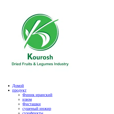
Перейти
к
содержимому
Домой
продукт
Финик иранский
изюм
Фисташки
сушеный инжир
сухофрукты