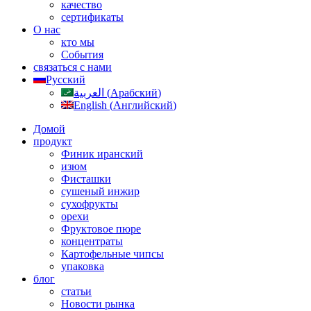
качество
сертификаты
О нас
кто мы
События
связаться с нами
Русский
العربية
(
Арабский
)
English
(
Английский
)
Домой
продукт
Финик иранский
изюм
Фисташки
сушеный инжир
сухофрукты
орехи
Фруктовое пюре
концентраты
Картофельные чипсы
упаковка
блог
статьи
Новости рынка