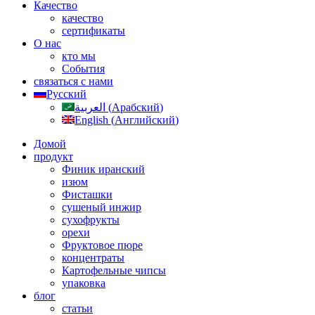
Качество
качество
сертификаты
О нас
кто мы
События
связаться с нами
Русский
العربية
(
Арабский
)
English
(
Английский
)
Домой
продукт
Финик иранский
изюм
Фисташки
сушеный инжир
сухофрукты
орехи
Фруктовое пюре
концентраты
Картофельные чипсы
упаковка
блог
статьи