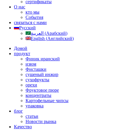
сертификаты
О нас
кто мы
События
связаться с нами
Русский
العربية
(
Арабский
)
English
(
Английский
)
Домой
продукт
Финик иранский
изюм
Фисташки
сушеный инжир
сухофрукты
орехи
Фруктовое пюре
концентраты
Картофельные чипсы
упаковка
блог
статьи
Новости рынка
Качество