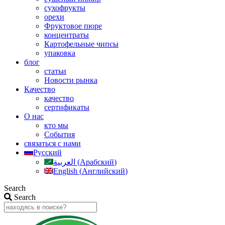
сухофрукты
орехи
Фруктовое пюре
концентраты
Картофельные чипсы
упаковка
блог
статьи
Новости рынка
Качество
качество
сертификаты
О нас
кто мы
События
связаться с нами
Русский
العربية
(
Арабский
)
English
(
Английский
)
Search
Search