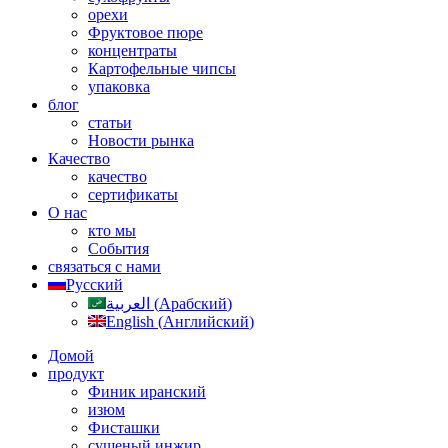
орехи
Фруктовое пюре
концентраты
Картофельные чипсы
упаковка
блог
статьи
Новости рынка
Качество
качество
сертификаты
О нас
кто мы
События
связаться с нами
Русский
العربية
(
Арабский
)
English
(
Английский
)
Домой
продукт
Финик иранский
изюм
Фисташки
сушеный инжир