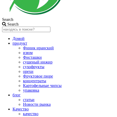
Search
Search
Домой
продукт
Финик иранский
изюм
Фисташки
сушеный инжир
сухофрукты
орехи
Фруктовое пюре
концентраты
Картофельные чипсы
упаковка
блог
статьи
Новости рынка
Качество
качество