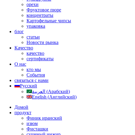
орехи
Фруктовое пюре
концентраты
Картофельные чипсы
упаковка
блог
статьи
Новости рынка
Качество
качество
сертификаты
О нас
кто мы
События
связаться с нами
Русский
العربية
(
Арабский
)
English
(
Английский
)
Домой
продукт
Финик иранский
изюм
Фисташки
сушеный инжир