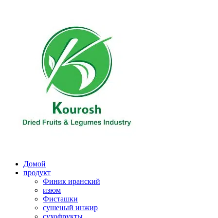
Перейти
к
содержимому
Домой
продукт
Финик иранский
изюм
Фисташки
сушеный инжир
сухофрукты