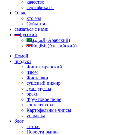
качество
сертификаты
О нас
кто мы
События
связаться с нами
Русский
العربية
(
Арабский
)
English
(
Английский
)
Домой
продукт
Финик иранский
изюм
Фисташки
сушеный инжир
сухофрукты
орехи
Фруктовое пюре
концентраты
Картофельные чипсы
упаковка
блог
статьи
Новости рынка