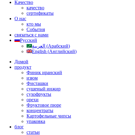
Качество
качество
сертификаты
О нас
кто мы
События
связаться с нами
Русский
العربية
(
Арабский
)
English
(
Английский
)
Домой
продукт
Финик иранский
изюм
Фисташки
сушеный инжир
сухофрукты
орехи
Фруктовое пюре
концентраты
Картофельные чипсы
упаковка
блог
статьи