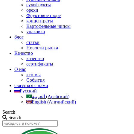
сухофрукты
орехи
Фруктовое пюре
концентраты
Картофельные чипсы
упаковка
блог
статьи
Новости рынка
Качество
качество
сертификаты
О нас
кто мы
События
связаться с нами
Русский
العربية
(
Арабский
)
English
(
Английский
)
Search
Search