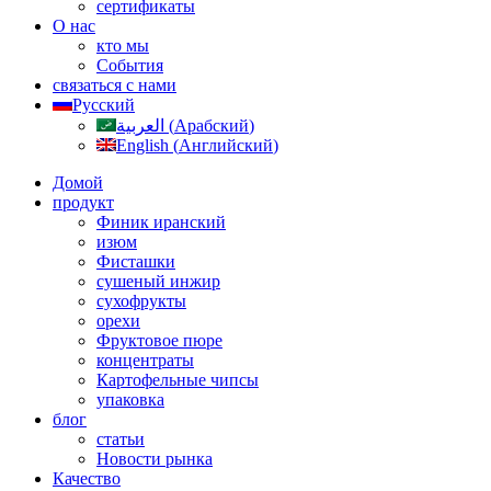
сертификаты
О нас
кто мы
События
связаться с нами
Русский
العربية
(
Арабский
)
English
(
Английский
)
Домой
продукт
Финик иранский
изюм
Фисташки
сушеный инжир
сухофрукты
орехи
Фруктовое пюре
концентраты
Картофельные чипсы
упаковка
блог
статьи
Новости рынка
Качество