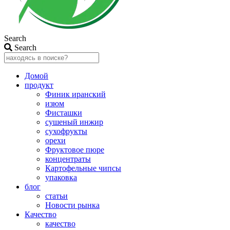
Search
Search
Домой
продукт
Финик иранский
изюм
Фисташки
сушеный инжир
сухофрукты
орехи
Фруктовое пюре
концентраты
Картофельные чипсы
упаковка
блог
статьи
Новости рынка
Качество
качество