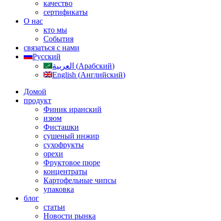
качество
сертификаты
О нас
кто мы
События
связаться с нами
Русский
العربية
(
Арабский
)
English
(
Английский
)
Домой
продукт
Финик иранский
изюм
Фисташки
сушеный инжир
сухофрукты
орехи
Фруктовое пюре
концентраты
Картофельные чипсы
упаковка
блог
статьи
Новости рынка