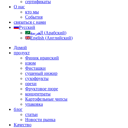
сертификаты
О нас
кто мы
События
связаться с нами
Русский
العربية
(
Арабский
)
English
(
Английский
)
Домой
продукт
Финик иранский
изюм
Фисташки
сушеный инжир
сухофрукты
орехи
Фруктовое пюре
концентраты
Картофельные чипсы
упаковка
блог
статьи
Новости рынка
Качество