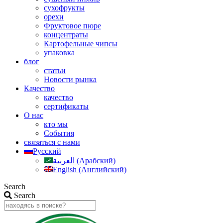
сухофрукты
орехи
Фруктовое пюре
концентраты
Картофельные чипсы
упаковка
блог
статьи
Новости рынка
Качество
качество
сертификаты
О нас
кто мы
События
связаться с нами
Русский
العربية
(
Арабский
)
English
(
Английский
)
Search
Search