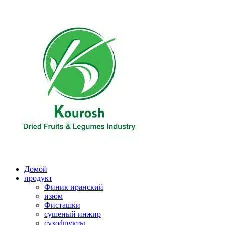
Перейти
к
содержимому
Домой
продукт
Финик иранский
изюм
Фисташки
сушеный инжир
сухофрукты