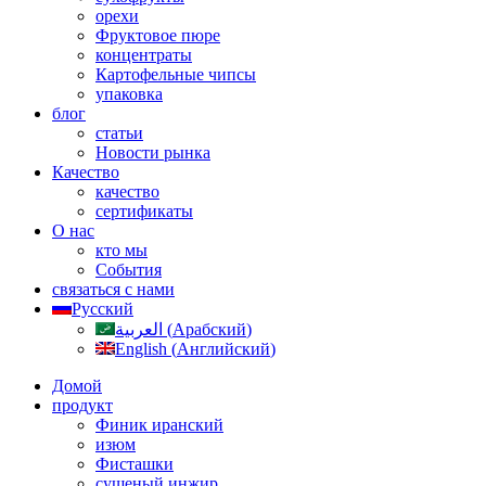
орехи
Фруктовое пюре
концентраты
Картофельные чипсы
упаковка
блог
статьи
Новости рынка
Качество
качество
сертификаты
О нас
кто мы
События
связаться с нами
Русский
العربية
(
Арабский
)
English
(
Английский
)
Домой
продукт
Финик иранский
изюм
Фисташки
сушеный инжир