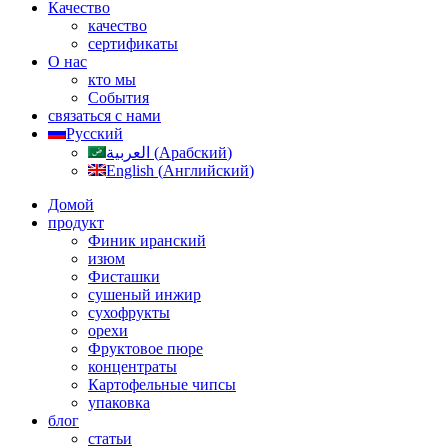
Качество
качество
сертификаты
О нас
кто мы
События
связаться с нами
Русский
العربية
(
Арабский
)
English
(
Английский
)
Домой
продукт
Финик иранский
изюм
Фисташки
сушеный инжир
сухофрукты
орехи
Фруктовое пюре
концентраты
Картофельные чипсы
упаковка
блог
статьи