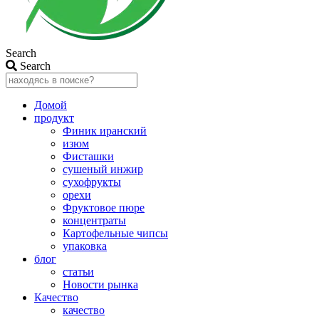
Search
Search
Домой
продукт
Финик иранский
изюм
Фисташки
сушеный инжир
сухофрукты
орехи
Фруктовое пюре
концентраты
Картофельные чипсы
упаковка
блог
статьи
Новости рынка
Качество
качество