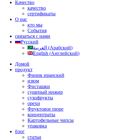
Качество
качество
сертификаты
О нас
кто мы
События
связаться с нами
Русский
العربية
(
Арабский
)
English
(
Английский
)
Домой
продукт
Финик иранский
изюм
Фисташки
сушеный инжир
сухофрукты
орехи
Фруктовое пюре
концентраты
Картофельные чипсы
упаковка
блог
статьи