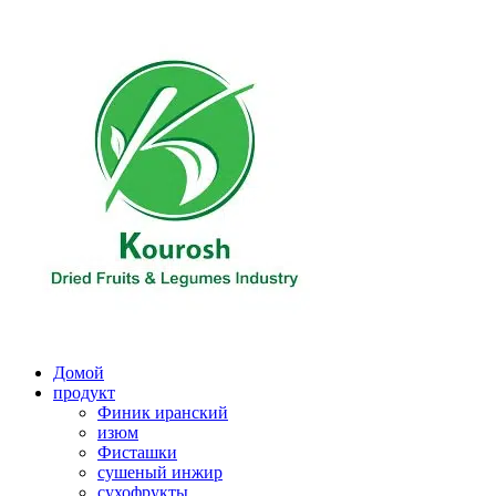
Перейти
к
содержимому
Домой
продукт
Финик иранский
изюм
Фисташки
сушеный инжир
сухофрукты