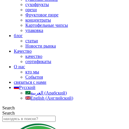
сухофрукты
орехи
Фруктовое пюре
концентраты
Картофельные чипсы
упаковка
блог
статьи
Новости рынка
Качество
качество
сертификаты
О нас
кто мы
События
связаться с нами
Русский
العربية
(
Арабский
)
English
(
Английский
)
Search
Search