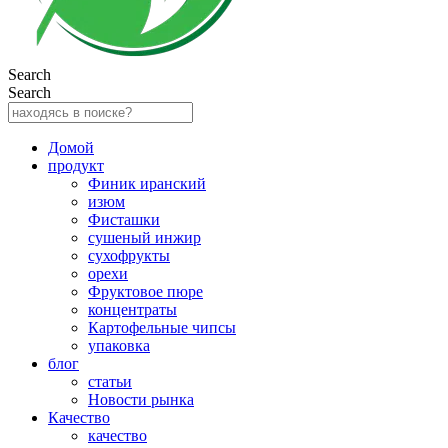
Search
Search
Домой
продукт
Финик иранский
изюм
Фисташки
сушеный инжир
сухофрукты
орехи
Фруктовое пюре
концентраты
Картофельные чипсы
упаковка
блог
статьи
Новости рынка
Качество
качество