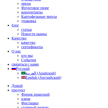
орехи
Фруктовое пюре
концентраты
Картофельные чипсы
упаковка
блог
статьи
Новости рынка
Качество
качество
сертификаты
О нас
кто мы
События
связаться с нами
Русский
العربية
(
Арабский
)
English
(
Английский
)
Домой
продукт
Финик иранский
изюм
Фисташки
сушеный инжир