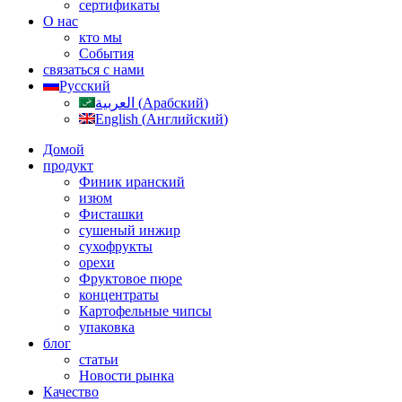
сертификаты
О нас
кто мы
События
связаться с нами
Русский
العربية
(
Арабский
)
English
(
Английский
)
Домой
продукт
Финик иранский
изюм
Фисташки
сушеный инжир
сухофрукты
орехи
Фруктовое пюре
концентраты
Картофельные чипсы
упаковка
блог
статьи
Новости рынка
Качество