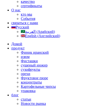
качество
сертификаты
О нас
кто мы
События
связаться с нами
Русский
العربية
(
Арабский
)
English
(
Английский
)
Домой
продукт
Финик иранский
изюм
Фисташки
сушеный инжир
сухофрукты
орехи
Фруктовое пюре
концентраты
Картофельные чипсы
упаковка
блог
статьи
Новости рынка