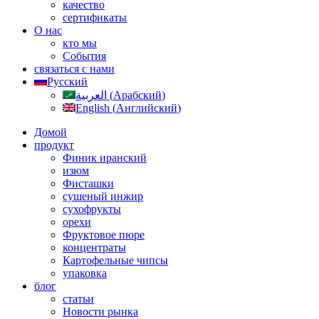
качество
сертификаты
О нас
кто мы
События
связаться с нами
Русский
العربية
(
Арабский
)
English
(
Английский
)
Домой
продукт
Финик иранский
изюм
Фисташки
сушеный инжир
сухофрукты
орехи
Фруктовое пюре
концентраты
Картофельные чипсы
упаковка
блог
статьи
Новости рынка