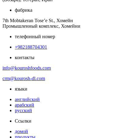
фабрика
7th Mobtakeran Tose’e St., Хомейн
Промышленный комплекс, Хомейни
телефонный номер
+982188704301
контакты
info@kouroshfoods.com
crm@kourosh-dl.com
языки
английский
арабский
русский
Ссылки
домой
продукты