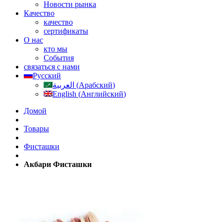
Новости рынка
Качество
качество
сертификаты
О нас
кто мы
События
связаться с нами
Русский
العربية
(
Арабский
)
English
(
Английский
)
Домой
Товары
Фисташки
Акбари Фисташки