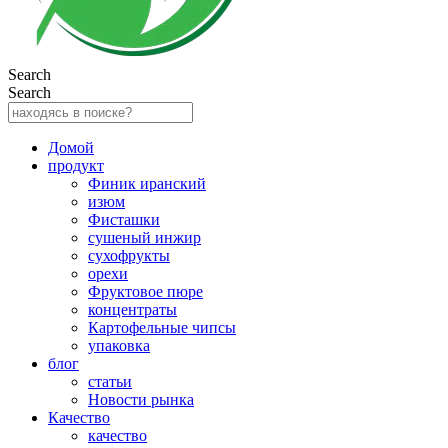
Search
Search
Домой
продукт
Финик иранский
изюм
Фисташки
сушеный инжир
сухофрукты
орехи
Фруктовое пюре
концентраты
Картофельные чипсы
упаковка
блог
статьи
Новости рынка
Качество
качество