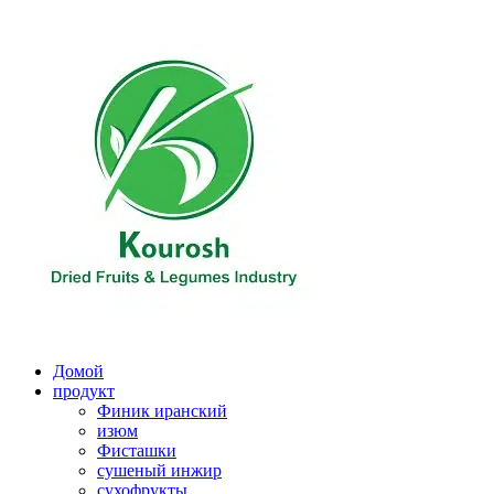
Перейти
к
содержимому
Домой
продукт
Финик иранский
изюм
Фисташки
сушеный инжир
сухофрукты