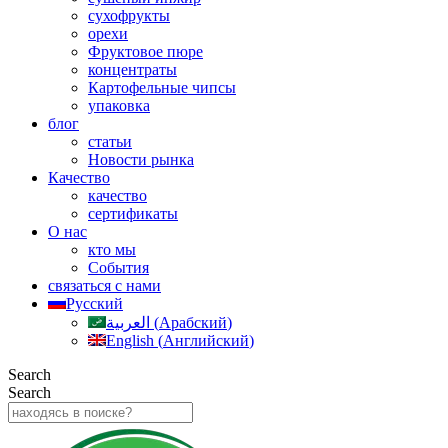
сухофрукты
орехи
Фруктовое пюре
концентраты
Картофельные чипсы
упаковка
блог
статьи
Новости рынка
Качество
качество
сертификаты
О нас
кто мы
События
связаться с нами
Русский
العربية
(
Арабский
)
English
(
Английский
)
Search
Search