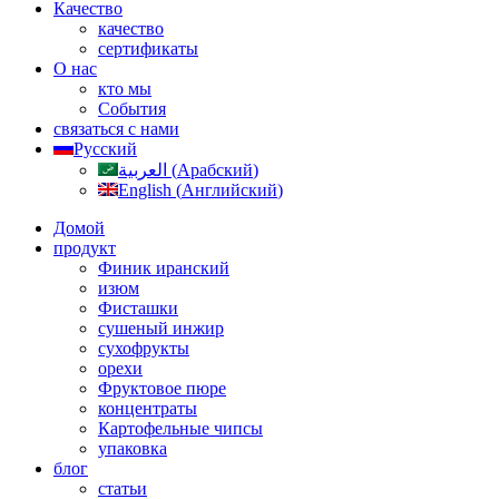
Качество
качество
сертификаты
О нас
кто мы
События
связаться с нами
Русский
العربية
(
Арабский
)
English
(
Английский
)
Домой
продукт
Финик иранский
изюм
Фисташки
сушеный инжир
сухофрукты
орехи
Фруктовое пюре
концентраты
Картофельные чипсы
упаковка
блог
статьи