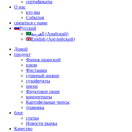
сертификаты
О нас
кто мы
События
связаться с нами
Русский
العربية
(
Арабский
)
English
(
Английский
)
Домой
продукт
Финик иранский
изюм
Фисташки
сушеный инжир
сухофрукты
орехи
Фруктовое пюре
концентраты
Картофельные чипсы
упаковка
блог
статьи
Новости рынка
Качество