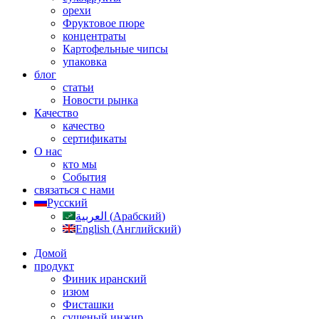
орехи
Фруктовое пюре
концентраты
Картофельные чипсы
упаковка
блог
статьи
Новости рынка
Качество
качество
сертификаты
О нас
кто мы
События
связаться с нами
Русский
العربية
(
Арабский
)
English
(
Английский
)
Домой
продукт
Финик иранский
изюм
Фисташки
сушеный инжир