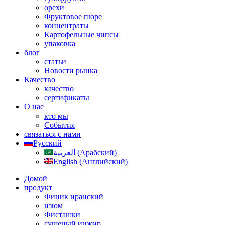
орехи
Фруктовое пюре
концентраты
Картофельные чипсы
упаковка
блог
статьи
Новости рынка
Качество
качество
сертификаты
О нас
кто мы
События
связаться с нами
Русский
العربية
(
Арабский
)
English
(
Английский
)
Домой
продукт
Финик иранский
изюм
Фисташки
сушеный инжир