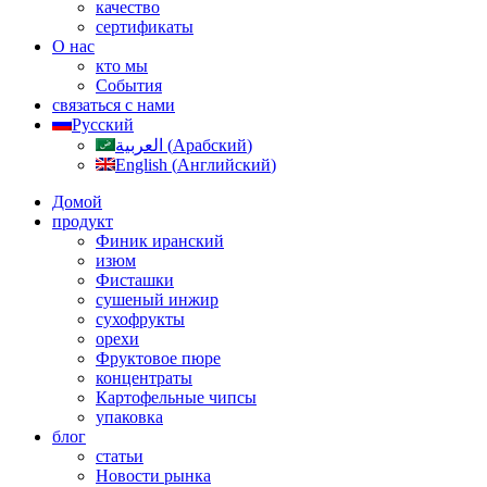
качество
сертификаты
О нас
кто мы
События
связаться с нами
Русский
العربية
(
Арабский
)
English
(
Английский
)
Домой
продукт
Финик иранский
изюм
Фисташки
сушеный инжир
сухофрукты
орехи
Фруктовое пюре
концентраты
Картофельные чипсы
упаковка
блог
статьи
Новости рынка