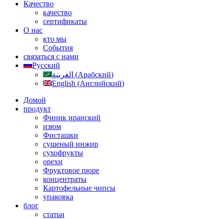
Качество
качество
сертификаты
О нас
кто мы
События
связаться с нами
Русский
العربية
(
Арабский
)
English
(
Английский
)
Домой
продукт
Финик иранский
изюм
Фисташки
сушеный инжир
сухофрукты
орехи
Фруктовое пюре
концентраты
Картофельные чипсы
упаковка
блог
статьи