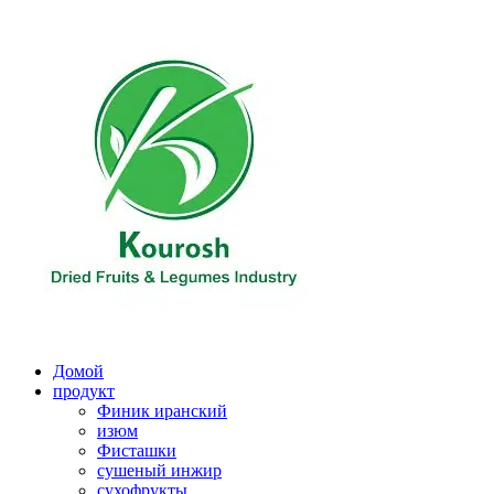
Перейти
к
содержимому
Домой
продукт
Финик иранский
изюм
Фисташки
сушеный инжир
сухофрукты