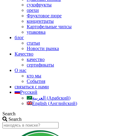
сухофрукты
орехи
Фруктовое пюре
концентраты
Картофельные чипсы
упаковка
блог
статьи
Новости рынка
Качество
качество
сертификаты
О нас
кто мы
События
связаться с нами
Русский
العربية
(
Арабский
)
English
(
Английский
)
Search
Search