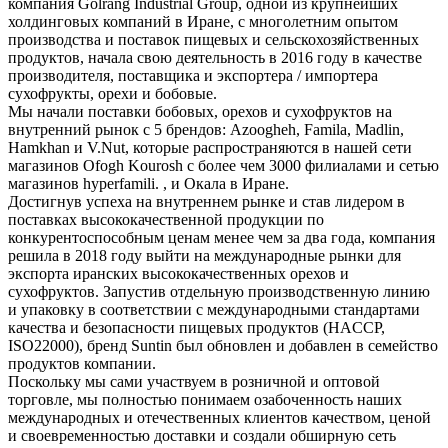
компания Golrang Industrial Group, одной из крупнейших
холдинговых компаний в Иране, с многолетним опытом
производства и поставок пищевых и сельскохозяйственных
продуктов, начала свою деятельность в 2016 году в качестве
производителя, поставщика и экспортера / импортера
сухофрукты, орехи и бобовые.
Мы начали поставки бобовых, орехов и сухофруктов на
внутренний рынок с 5 брендов: Azoogheh, Famila, Madlin,
Hamkhan и V.Nut, которые распространяются в нашей сети
магазинов Ofogh Kourosh с более чем 3000 филиалами и сетью
магазинов hyperfamili. , и Окала в Иране.
Достигнув успеха на внутреннем рынке и став лидером в
поставках высококачественной продукции по
конкурентоспособным ценам менее чем за два года, компания
решила в 2018 году выйти на международные рынки для
экспорта иранских высококачественных орехов и
сухофруктов. Запустив отдельную производственную линию
и упаковку в соответствии с международными стандартами
качества и безопасности пищевых продуктов (HACCP,
ISO22000), бренд Suntin был обновлен и добавлен в семейство
продуктов компании.
Поскольку мы сами участвуем в розничной и оптовой
торговле, мы полностью понимаем озабоченность наших
международных и отечественных клиентов качеством, ценой
и своевременностью доставки и создали обширную сеть