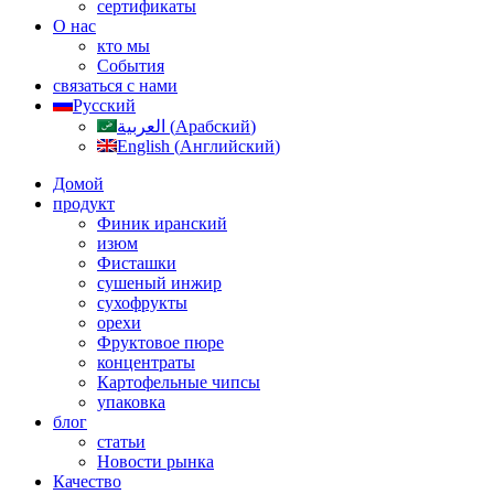
сертификаты
О нас
кто мы
События
связаться с нами
Русский
العربية
(
Арабский
)
English
(
Английский
)
Домой
продукт
Финик иранский
изюм
Фисташки
сушеный инжир
сухофрукты
орехи
Фруктовое пюре
концентраты
Картофельные чипсы
упаковка
блог
статьи
Новости рынка
Качество