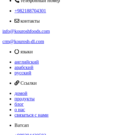
телефонный номер
+982188704301
контакты
info@kouroshfoods.com
crm@kourosh-dl.com
языки
английский
арабский
русский
Ссылки
домой
продукты
блог
о нас
связаться с нами
Ватсап