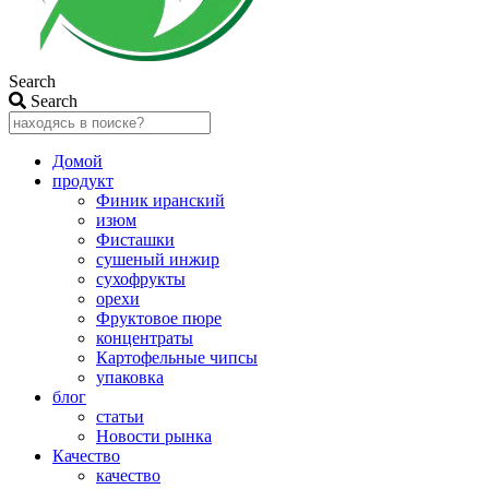
Search
Search
Домой
продукт
Финик иранский
изюм
Фисташки
сушеный инжир
сухофрукты
орехи
Фруктовое пюре
концентраты
Картофельные чипсы
упаковка
блог
статьи
Новости рынка
Качество
качество