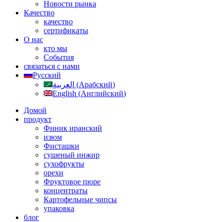
Новости рынка
Качество
качество
сертификаты
О нас
кто мы
События
связаться с нами
Русский
العربية
(
Арабский
)
English
(
Английский
)
Домой
продукт
Финик иранский
изюм
Фисташки
сушеный инжир
сухофрукты
орехи
Фруктовое пюре
концентраты
Картофельные чипсы
упаковка
блог