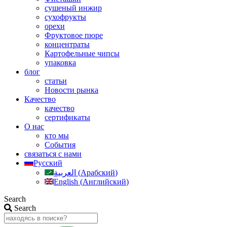
сушеный инжир
сухофрукты
орехи
Фруктовое пюре
концентраты
Картофельные чипсы
упаковка
блог
статьи
Новости рынка
Качество
качество
сертификаты
О нас
кто мы
События
связаться с нами
Русский
العربية
(
Арабский
)
English
(
Английский
)
Search
Search