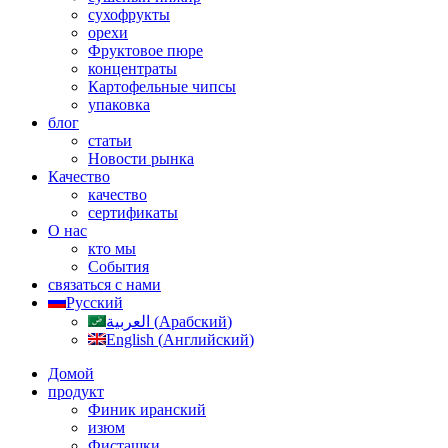
сухофрукты
орехи
Фруктовое пюре
концентраты
Картофельные чипсы
упаковка
блог
статьи
Новости рынка
Качество
качество
сертификаты
О нас
кто мы
События
связаться с нами
Русский
العربية
(
Арабский
)
English
(
Английский
)
Домой
продукт
Финик иранский
изюм
Фисташки