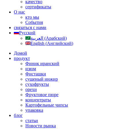
качество
сертификаты
О нас
кто мы
События
связаться с нами
Русский
العربية
(
Арабский
)
English
(
Английский
)
Домой
продукт
Финик иранский
изюм
Фисташки
сушеный инжир
сухофрукты
орехи
Фруктовое пюре
концентраты
Картофельные чипсы
упаковка
блог
статьи
Новости рынка