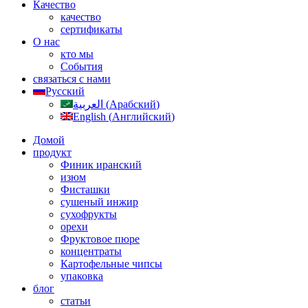
Качество
качество
сертификаты
О нас
кто мы
События
связаться с нами
Русский
العربية
(
Арабский
)
English
(
Английский
)
Домой
продукт
Финик иранский
изюм
Фисташки
сушеный инжир
сухофрукты
орехи
Фруктовое пюре
концентраты
Картофельные чипсы
упаковка
блог
статьи