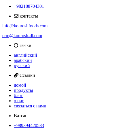
+982188704301
контакты
info@kouroshfoods.com
crm@kourosh-dl.com
языки
английский
арабский
русский
Ссылки
домой
продукты
блог
о нас
связаться с нами
Ватсап
+989394420583