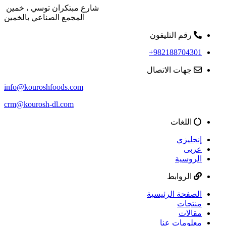
شارع مبتكران توسي ، خمين
المجمع الصناعي بالخمين
رقم التليفون
982188704301+
جهات الاتصال
info@kouroshfoods.com
crm@kourosh-dl.com
اللغات
إنجليزي
عربى
الروسية
الروابط
الصفحة الرئيسية
منتجات
مقالات
معلومات عنا