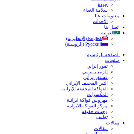
جودة
سلامة الغذاء
معلومات عنا
الأحداث
اتصل بنا
العربية
English
(
الإنجليزية
)
Русский
(
الروسية
)
الصفحة الرئیسیة
منتجات
تمور إيراني
الزبیب ايراني
فستق ایراني
التين المجفف الإيراني
الفواكه المجففة الإيرانية
المكسرات
مهروس فواکة ایرانیة
مرکز الفواکة الایرانیة
وجبات خفيفة
تغليف
مقالات
مقالات