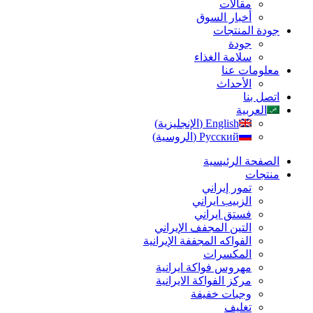
مقالات
أخبار السوق
جودة المنتجات
جودة
سلامة الغذاء
معلومات عنا
الأحداث
اتصل بنا
العربية
English
(
الإنجليزية
)
Русский
(
الروسية
)
الصفحة الرئیسیة
منتجات
تمور إيراني
الزبیب ايراني
فستق ایراني
التين المجفف الإيراني
الفواكه المجففة الإيرانية
المكسرات
مهروس فواکة ایرانیة
مرکز الفواکة الایرانیة
وجبات خفيفة
تغليف