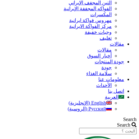
التين المجفف الإيراني
الفواكه المجففة الإيرانية
المكسرات
مهروس فواکة ایرانیة
مرکز الفواکة الایرانیة
وجبات خفيفة
تغليف
مقالات
مقالات
أخبار السوق
جودة المنتجات
جودة
سلامة الغذاء
معلومات عنا
الأحداث
اتصل بنا
العربية
English
(
الإنجليزية
)
Русский
(
الروسية
)
Search
Search