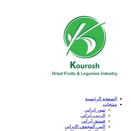
Skip
to
content
الصفحة الرئیسیة
منتجات
تمور إيراني
الزبیب ايراني
فستق ایراني
التين المجفف الإيراني