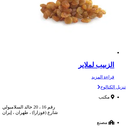
الزبيب لملاير
قراءة المزيد
تنزیل الکتالوج
مكتب
رقم 16 ، 20 خالد السلامبولي
شارع (فوزارا) ، طهران ، إيران
مصنع