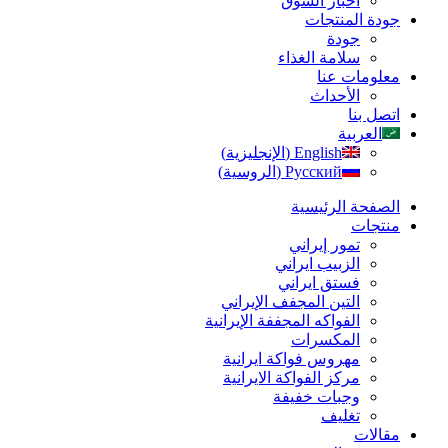
أخبار السوق
جودة المنتجات
جودة
سلامة الغذاء
معلومات عنا
الأحداث
اتصل بنا
العربية
English
(
الإنجليزية
)
Русский
(
الروسية
)
الصفحة الرئیسیة
منتجات
تمور إيراني
الزبیب ايراني
فستق ایراني
التين المجفف الإيراني
الفواكه المجففة الإيرانية
المكسرات
مهروس فواکة ایرانیة
مرکز الفواکة الایرانیة
وجبات خفيفة
تغليف
مقالات