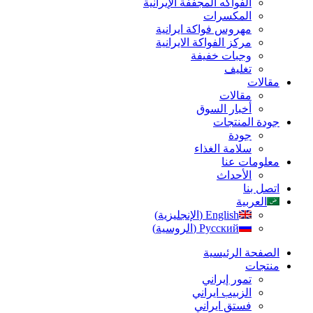
الفواكه المجففة الإيرانية
المكسرات
مهروس فواکة ایرانیة
مرکز الفواکة الایرانیة
وجبات خفيفة
تغليف
مقالات
مقالات
أخبار السوق
جودة المنتجات
جودة
سلامة الغذاء
معلومات عنا
الأحداث
اتصل بنا
العربية
English
(
الإنجليزية
)
Русский
(
الروسية
)
الصفحة الرئیسیة
منتجات
تمور إيراني
الزبیب ايراني
فستق ایراني