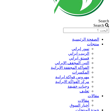
Search
Search
الصفحة الرئیسیة
منتجات
تمور إيراني
الزبیب ايراني
فستق ایراني
التين المجفف الإيراني
الفواكه المجففة الإيرانية
المكسرات
مهروس فواکة ایرانیة
مرکز الفواکة الایرانیة
وجبات خفيفة
تغليف
مقالات
مقالات
أخبار السوق
جودة المنتجات