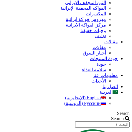
التين المجفف الإيراني
الفواكه المجففة الإيرانية
المكسرات
مهروس فواکة ایرانیة
مرکز الفواکة الایرانیة
وجبات خفيفة
تغليف
مقالات
مقالات
أخبار السوق
جودة المنتجات
جودة
سلامة الغذاء
معلومات عنا
الأحداث
اتصل بنا
العربية
English
(
الإنجليزية
)
Русский
(
الروسية
)
Search
Search