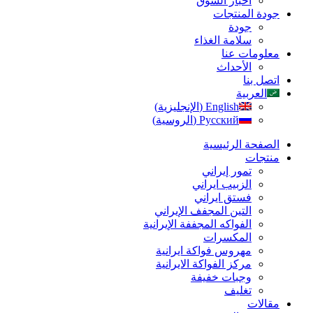
أخبار السوق
جودة المنتجات
جودة
سلامة الغذاء
معلومات عنا
الأحداث
اتصل بنا
العربية
English
(
الإنجليزية
)
Русский
(
الروسية
)
الصفحة الرئیسیة
منتجات
تمور إيراني
الزبیب ايراني
فستق ایراني
التين المجفف الإيراني
الفواكه المجففة الإيرانية
المكسرات
مهروس فواکة ایرانیة
مرکز الفواکة الایرانیة
وجبات خفيفة
تغليف
مقالات