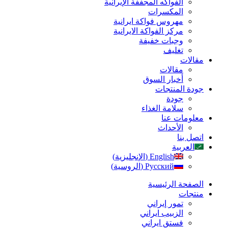
الفواكه المجففة الإيرانية
المكسرات
مهروس فواکة ایرانیة
مرکز الفواکة الایرانیة
وجبات خفيفة
تغليف
مقالات
مقالات
أخبار السوق
جودة المنتجات
جودة
سلامة الغذاء
معلومات عنا
الأحداث
اتصل بنا
العربية
English
(
الإنجليزية
)
Русский
(
الروسية
)
الصفحة الرئیسیة
منتجات
تمور إيراني
الزبیب ايراني
فستق ایراني