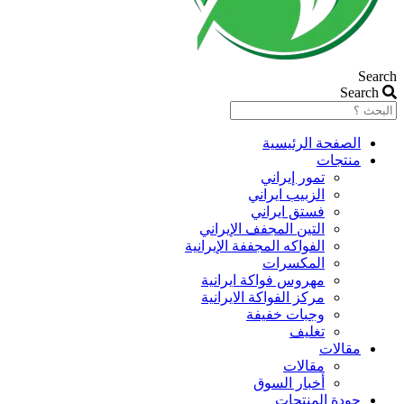
Search
Search
الصفحة الرئیسیة
منتجات
تمور إيراني
الزبیب ايراني
فستق ایراني
التين المجفف الإيراني
الفواكه المجففة الإيرانية
المكسرات
مهروس فواکة ایرانیة
مرکز الفواکة الایرانیة
وجبات خفيفة
تغليف
مقالات
مقالات
أخبار السوق
جودة المنتجات