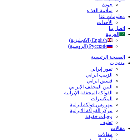
جودة
سلامة الغذاء
معلومات عنا
الأحداث
اتصل بنا
العربية
English
(
الإنجليزية
)
Русский
(
الروسية
)
الصفحة الرئیسیة
منتجات
تمور إيراني
الزبیب ايراني
فستق ایراني
التين المجفف الإيراني
الفواكه المجففة الإيرانية
المكسرات
مهروس فواکة ایرانیة
مرکز الفواکة الایرانیة
وجبات خفيفة
تغليف
مقالات
مقالات