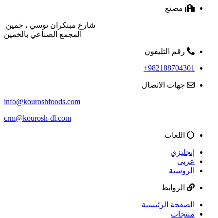
مصنع
شارع مبتكران توسي ، خمين
المجمع الصناعي بالخمين
رقم التليفون
982188704301+
جهات الاتصال
info@kouroshfoods.com
crm@kourosh-dl.com
اللغات
إنجليزي
عربى
الروسية
الروابط
الصفحة الرئيسية
منتجات