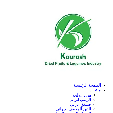
Skip
to
content
الصفحة الرئیسیة
منتجات
تمور إيراني
الزبیب ايراني
فستق ایراني
التين المجفف الإيراني