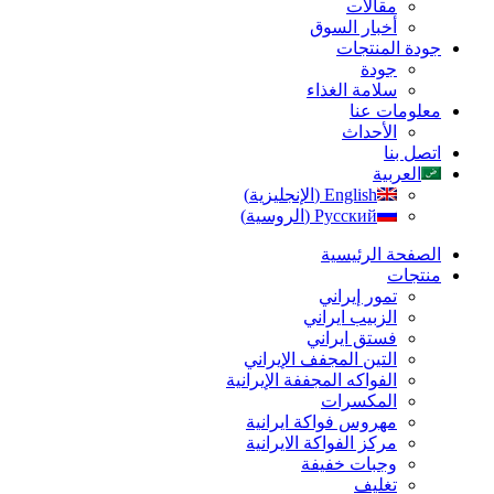
مقالات
أخبار السوق
جودة المنتجات
جودة
سلامة الغذاء
معلومات عنا
الأحداث
اتصل بنا
العربية
English
(
الإنجليزية
)
Русский
(
الروسية
)
الصفحة الرئیسیة
منتجات
تمور إيراني
الزبیب ايراني
فستق ایراني
التين المجفف الإيراني
الفواكه المجففة الإيرانية
المكسرات
مهروس فواکة ایرانیة
مرکز الفواکة الایرانیة
وجبات خفيفة
تغليف